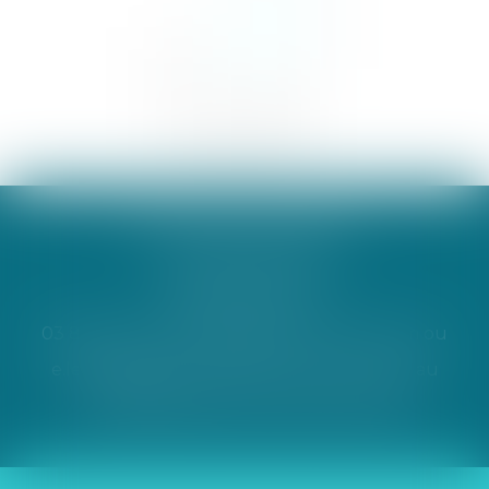
WIESEL, ROTH & LEPINAY
1 rue Berthe Molly
68000 COLMAR
|
03 89 41 21 09
|
s.roth@avocats-colmar.com
ou
e.lepinay@avocats-colmar.com
|
du lundi au
vendredi de 8H à 10H et de 15H à 18H