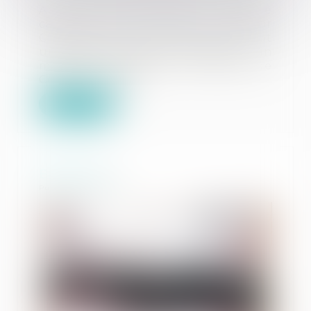
Après 40 ans d'une riche et longue
carrière, notre associé et mentor
Claus Wiesel a pris sa retraite. Il fut
un pilier de l'étude mais aussi un
membre illustre du barreau de
Colmar : - Bâtonn...
Lire la suite
Bienvenue
Publié le :
05/08/2021