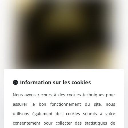
Toute l'équipe s'associe pour vous
Information sur les cookies
souhaiter une belle et heureuse
année 2024. Nous n'oublions pas
Nous avons recours à des cookies techniques pour
notre Cher Claus Wiesel qui a pris en
fin d'année 2023 une retraite bien
assurer le bon fonctionnement du site, nous
méritée. Bonne retrait...
utilisons également des cookies soumis à votre
Lire la suite
consentement pour collecter des statistiques de