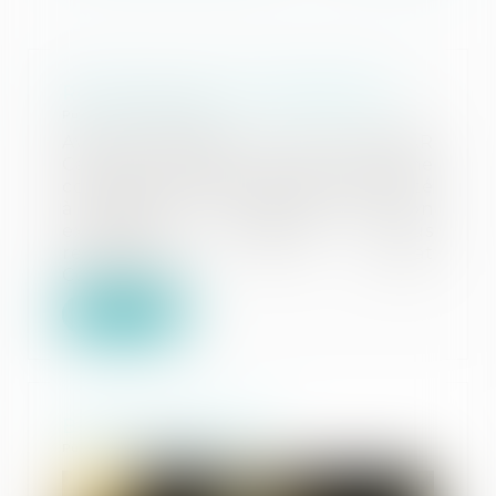
Recherche avocat collaborateur
Publié le :
07/07/2026
Avocat Collaborateur (H/F), COLMAR
Cabinet d'avocats à taille humaine
composé de deux associés, implanté
à COLMAR et reconnu pour son
expertise technique, nous
recherchons un Avocat
Collaborateu...
Lire la suite
BONNE ANNEE 2024
Publié le :
02/01/2024