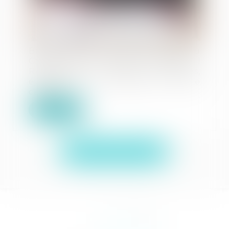
Bienvenue sur la page Actualités du
Cabinet WIESEL ROTH & LEPINAY !
Retrouvez ici toutes les brèves,
évènements et alertes de notre
cabinet.
Lire la suite
Voir toutes les actus