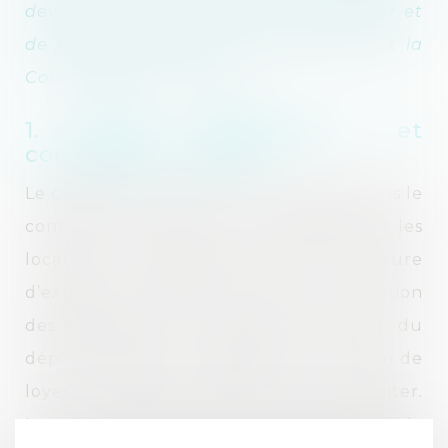
devant le Tribunal judiciaire de Colmar et
de Mulhouse, ainsi qu’en appel devant la
Cour d’appel de Colmar.
1. Baux d’habitation et
contentieux locatif
Le cabinet intervient à titre principal dans le
contentieux locatif pour les bailleurs et les
locataires : impayés de loyers et procédure
d’expulsion, résiliation du bail pour violation
des obligations du locataire, restitution du
dépôt de garantie, dégradations, révision de
loyer, congé pour vendre ou pour habiter.
Les avocats maîtrisent les spécificités de la