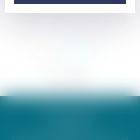
WIESEL, ROTH & LEPINAY
1 rue Berthe Molly
68000 COLMAR
|
03 89 41 21 09
|
s.roth@avocats-colmar.com
ou