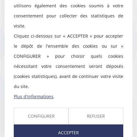
utilisons également des cookies soumis à votre
N° SIRET : 778 903 021 00039
consentement pour collecter des statistiques de
visite.
Cliquez ci-dessous sur « ACCEPTER » pour accepter
Directeur de publication
le dépôt de l'ensemble des cookies ou sur «
CONFIGURER » pour choisir quels cookies
Eulalie LEPINAY
nécessitant votre consentement seront déposés
(cookies statistiques), avant de continuer votre visite
Hébergement du site
du site.
Plus d'informations
Société AZKO
194 Avenue de la Gare Sud de France,
CONFIGURER
REFUSER
34970 Lattes
ACCEPTER
www.azko.fr