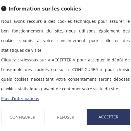
Information sur les cookies
Nous avons recours à des cookies techniques pour assurer le
bon fonctionnement du site, nous utilisons également des
es : la Cour de cassation impose des stand
cookies soumis à votre consentement pour collecter des
statistiques de visite.
 2025 (Cass. soc. n°23-19.022) Les faits révélate
Cliquez ci-dessous sur « ACCEPTER » pour accepter le dépôt de
l'ensemble des cookies ou sur « CONFIGURER » pour choisir
quels cookies nécessitant votre consentement seront déposés
(cookies statistiques), avant de continuer votre visite du site.
Plus d'informations
ise en état : l’interdiction de limiter les écr
ACCEPTER
CONFIGURER
REFUSER
et 2025 (2ème Civ. n°22-15.342) Les faits : Conse