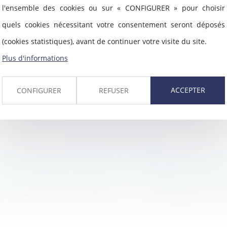
l'ensemble des cookies ou sur « CONFIGURER » pour choisir
quels cookies nécessitant votre consentement seront déposés
testation de témoin : Guide pratique pou
(cookies statistiques), avant de continuer votre visite du site.
Plus d'informations
d’une procédure judiciaire, votre témoi
ACCEPTER
CONFIGURER
REFUSER
ation financière en justice : le tableau de res
d’une procédure familiale, d’une demande d’