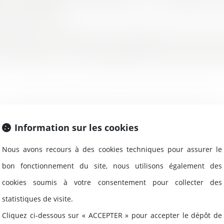
 aux difficultés de performance, en privilégiant 
ture du contrat.
mportance d’une gestion des compétences et d’un suiv
ur l’employeur pour le développement des compétences d
Information sur les cookies
Nous avons recours à des cookies techniques pour assurer le
juridictionnelle : Guide complet pour compre
bon fonctionnement du site, nous utilisons également des
cookies soumis à votre consentement pour collecter des
nnelle est un dispositif essentiel qui permet a
statistiques de visite.
Cliquez ci-dessous sur « ACCEPTER » pour accepter le dépôt de